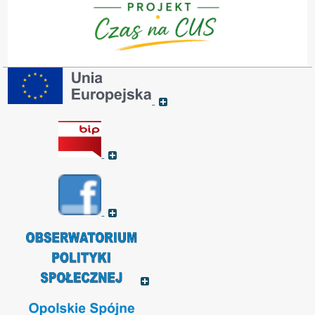
Post
meta